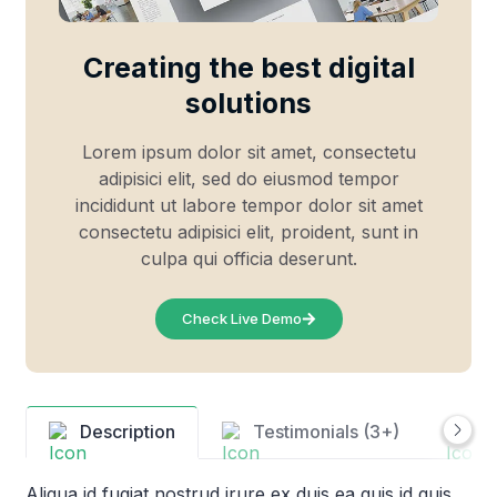
Creating the best digital
solutions
Lorem ipsum dolor sit amet, consectetu
adipisici elit, sed do eiusmod tempor
incididunt ut labore tempor dolor sit amet
consectetu adipisici elit, proident, sunt in
culpa qui officia deserunt.
Check Live Demo
Description
Testimonials (3+)
C
Aliqua id fugiat nostrud irure ex duis ea quis id quis